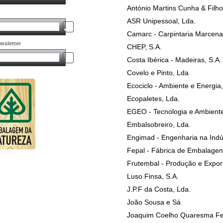
António Martins Cunha & Filho
ASR Unipessoal, Lda.
Camarc - Carpintaria Marcena
wsletter
CHEP, S.A.
Costa Ibérica - Madeiras, S.A.
Covelo e Pinto, Lda
Ecociclo - Ambiente e Energia,
Ecopaletes, Lda.
EGEO - Tecnologia e Ambiente
Embalsobreiro, Lda.
Engimad - Engenharia na Indú
Fepal - Fábrica de Embalagens
Frutembal - Produção e Expo
Luso Finsa, S.A.
J.P.F da Costa, Lda.
João Sousa e Sá
Joaquim Coelho Quaresma Fer